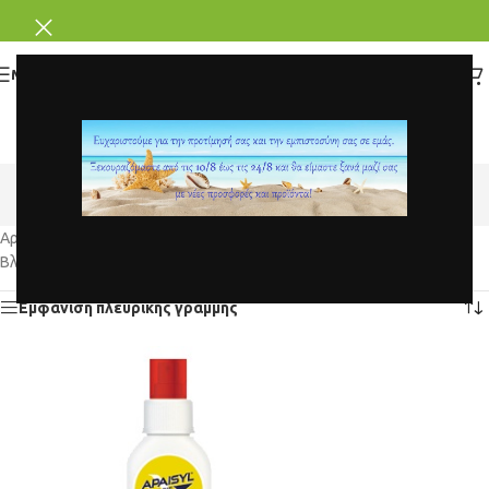
ΜΕΝΟΥ
Αντικουνουπικά
Κατηγορίες
Αρχική σελίδα
/
Εποχιακά
/
Αντικουνουπικά
Βλέπετε 1–15 απο 28 αποτέλεσματα
Εμφάνιση πλευρικής γραμμής