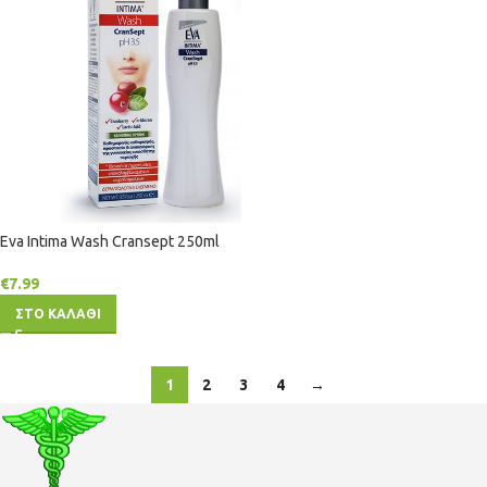
Eva Intima Wash Cransept 250ml
€
7.99
ΣΤΟ ΚΑΛΑΘΙ
1
2
3
4
→