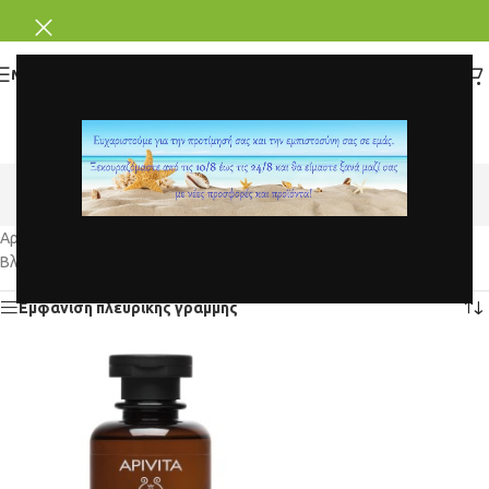
ΜΕΝΟΥ
ΕΥΑΙΣΘΗΤΗ ΠΕΡΙΟΧΗ
Κατηγορίες
Αρχική σελίδα
/
Προϊόντα με ετικέτα “ΕΥΑΙΣΘΗΤΗ ΠΕΡΙΟΧΗ”
Βλέπετε 1–15 απο 53 αποτέλεσματα
Εμφάνιση πλευρικής γραμμής