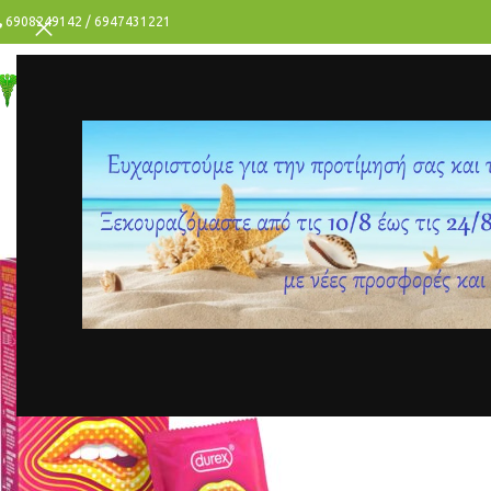
6908249142 / 6947431221
ΥΓΕΙΑ
ΟΜΟΡΦΙΑ
ΑΝΔΡΑΣ
ΠΡΟΣΦΟΡΕΣ
Δημοσιεύτηκε από
parafar