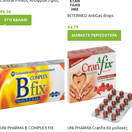
Clinofar Ρινικός Αποφρακτήρας
ΕΞΑΝ
ΤΛΗΘ
ΗΚΕ
€
6.36
INTERMED AntiGas drops
ΣΤΟ ΚΑΛΑΘΙ
€
4.79
ΔΙΑΒΑΣΤΕ ΠΕΡΙΣΣΟΤΕΡΑ
UNI-PHARMA B COMPLEX FIX
UNI-PHARMA Cranfix 60 μαλακές