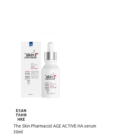
ΕΞΑΝ
ΤΛΗΘ
ΗΚΕ
The Skin Pharmacist ΑGE ACTIVE HA serum
30ml