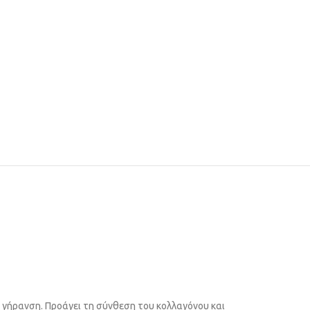
 γήρανση. Προάγει τη σύνθεση του κολλαγόνου και