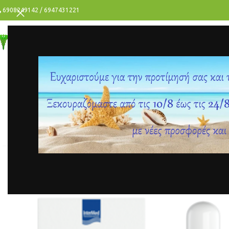
6908249142 / 6947431221
ΥΓΕΙΑ
ΟΜΟΡΦΙΑ
ΑΝΔΡΑΣ
ΠΡΟΣΦΟΡΕΣ