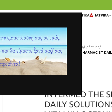
ΓΥΝΑΙΚΑ
ΒΡΕΦΙΚΑ – ΠΑΙΔΙΚΑ
ΔΙΑΓΝΩΣΤΙΚΑ
ΙΑΤΡΙΚΑ 
Αρχική σελίδα
/
Ομορφιά
/
Πρόσωπο
/
INTERMED THE SKIN PHARMACIST DAIL
30ML
INTERMED THE S
DAILY SOLUTION