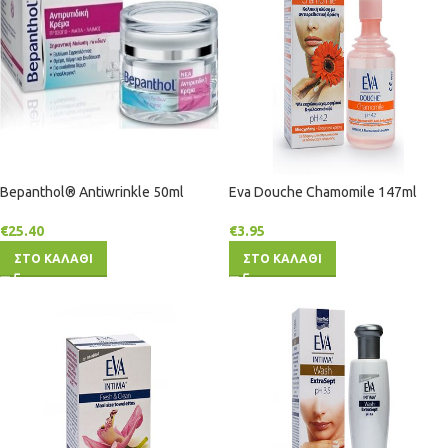
Bepanthol® Antiwrinkle 50ml
Eva Douche Chamomile 147ml
€
25.40
€
3.95
ΣΤΟ ΚΑΛΑΘΙ
ΣΤΟ ΚΑΛΑΘΙ