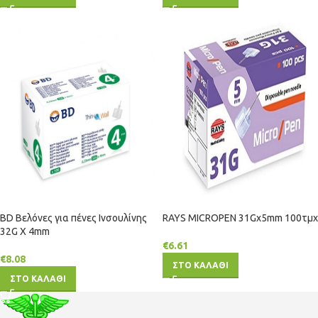
BD Βελόνες για πένες Ινσουλίνης
RAYS ΜΙCRΟΡΕΝ 31Gx5mm 100τμχ
32G X 4mm
€
6.61
€
8.08
ΣΤΟ ΚΑΛΑΘΙ
ΣΤΟ ΚΑΛΑΘΙ