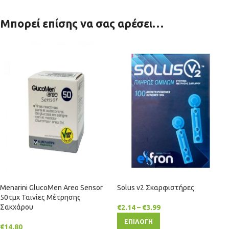
Μπορεί επίσης να σας αρέσει…
Menarini GlucoMen Areo Sensor
Solus v2 Σκαρφιστήρες
50τμχ Ταινίες Μέτρησης
Σακχάρου
€
2.14
–
€
3.99
ΕΠΙΛΟΓΗ
€
14.80