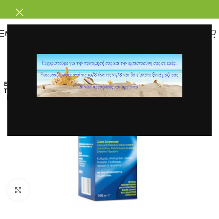
ΜΕΝΟΥ
ΕΞΑΝ
ΤΛΗΘ
ΗΚΕ
Κάντε κλικ για μεγέθυνση