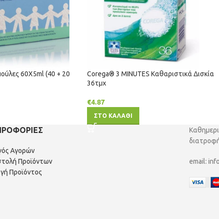
πούλες 60Χ5ml (40 + 20
Corega® 3 MINUTES Καθαριστικά Δισκία
36τμχ
€
4.87
ΣΤΟ ΚΑΛΑΘΙ
ΗΡΟΦΟΡΙΕΣ
Καθημερι
διατροφή
γός Αγορών
τολή Προϊόντων
email:
inf
γή Προϊόντος