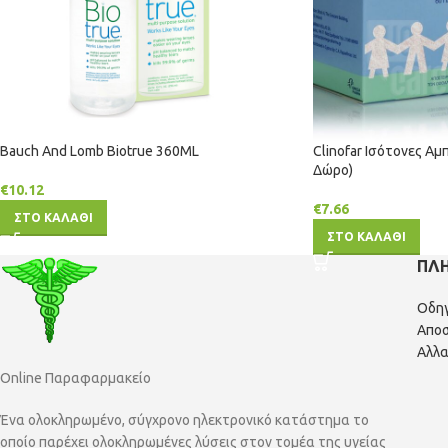
Bauch And Lomb Biotrue 360ML
Clinofar Ισότονες Αμ
Δώρο)
€
10.12
€
7.66
ΣΤΟ ΚΑΛΑΘΙ
ΣΤΟ ΚΑΛΑΘΙ
ΠΛ
Οδη
Αποσ
Αλλα
Online Παραφαρμακείο
Ένα ολοκληρωμένο, σύγχρονο ηλεκτρονικό κατάστημα το
οποίο παρέχει ολοκληρωμένες λύσεις στον τομέα της υγείας