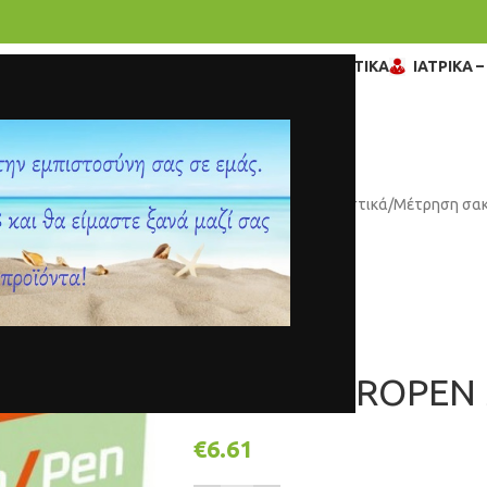
ΓΥΝΑΙΚΑ
ΒΡΕΦΙΚΑ – ΠΑΙΔΙΚΑ
ΔΙΑΓΝΩΣΤΙΚΑ
ΙΑΤΡΙΚΑ 
Αρχική σελίδα
/
Διαγνωστικά
/
Μέτρηση σα
RAYS ΜΙCRΟΡΕΝ
€
6.61