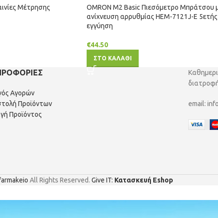
Ταινίες Μέτρησης
OMRON M2 Basic Πιεσόμετρο Μπράτσου 
ανίxνευση αρρυθμίας HEM-7121J-E 5ετής
εγγύηση
€
44.50
ΣΤΟ ΚΑΛΑΘΙ
ΗΡΟΦΟΡΙΕΣ
Καθημερι
διατροφή
γός Αγορών
τολή Προϊόντων
email:
inf
γή Προϊόντος
farmakeio
All Rights Reserved.
Give IT:
Κατασκευή Eshop