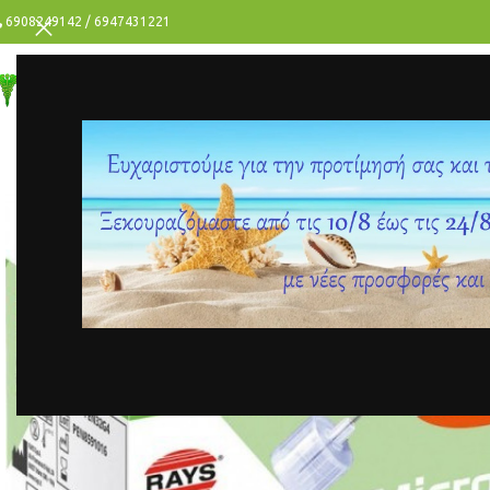
6908249142 / 6947431221
ΥΓΕΙΑ
ΟΜΟΡΦΙΑ
ΑΝΔΡΑΣ
ΠΡΟΣΦΟΡΕΣ