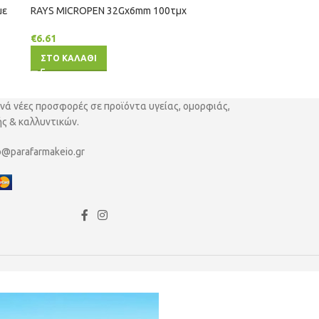
με
RAYS ΜΙCRΟΡΕΝ 32Gx6mm 100τμχ
€
6.61
ΣΤΟ ΚΑΛΑΘΙ
νά νέες προσφορές σε προϊόντα υγείας, ομορφιάς,
ς & καλλυντικών.
o@parafarmakeio.gr