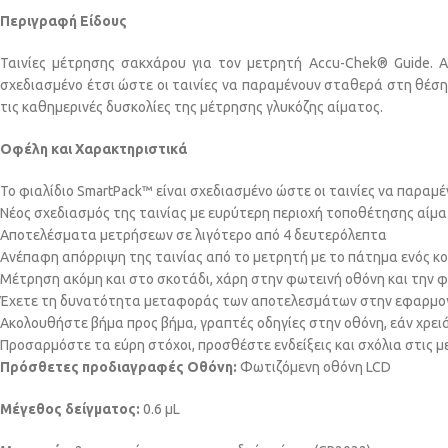
Περιγραφή Είδους
Ταινίες μέτρησης σακχάρου για τον μετρητή
Accu-Chek® Guide.
Α
σχεδιασμένο έτσι ώστε οι ταινίες να παραμένουν σταθερά στη θέση
τις καθημερινές δυσκολίες της μέτρησης γλυκόζης αίματος.
Οφέλη και Χαρακτηριστικά
Το φιαλίδιο SmartPack™ είναι σχεδιασμένο ώστε οι ταινίες να παρα
Νέος σχεδιασμός της ταινίας με ευρύτερη περιοχή τοποθέτησης αίμ
Αποτελέσματα μετρήσεων σε λιγότερο από 4 δευτερόλεπτα
Ανέπαφη απόρριψη της ταινίας από το μετρητή με το πάτημα ενός κ
Μέτρηση ακόμη και στο σκοτάδι, χάρη στην φωτεινή οθόνη και την 
Έχετε τη δυνατότητα μεταφοράς των αποτελεσμάτων στην εφαρμογ
Ακολουθήστε βήμα προς βήμα, γραπτές οδηγίες στην οθόνη, εάν χρει
Προσαρμόστε τα εύρη στόχοι, προσθέστε ενδείξεις και σχόλια στις με
Πρόσθετες προδιαγραφές
Οθόνη:
Φωτιζόμενη οθόνη LCD
Μέγεθος δείγματος:
0.6 μL