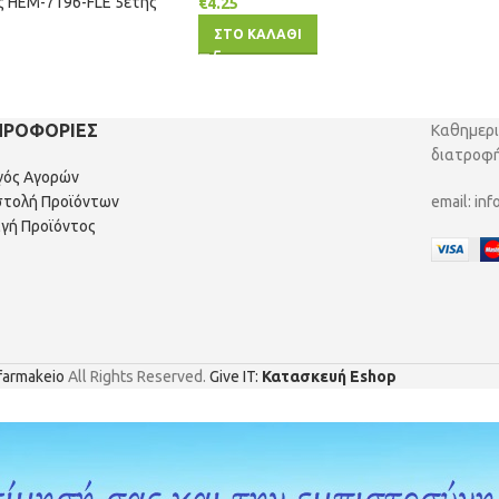
ς HEM-7196-FLE 5ετής
€
4.25
ΣΤΟ ΚΑΛΑΘΙ
ΗΡΟΦΟΡΙΕΣ
Καθημερι
διατροφή
γός Αγορών
τολή Προϊόντων
email:
inf
γή Προϊόντος
farmakeio
All Rights Reserved.
Give IT:
Κατασκευή Eshop