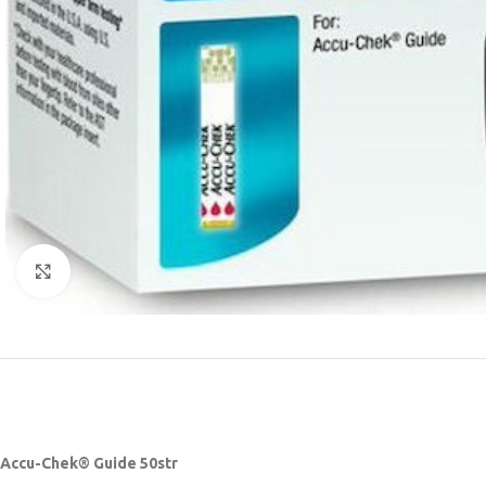
Κάντε κλικ για μεγέθυνση
Accu-Chek® Guide 50str