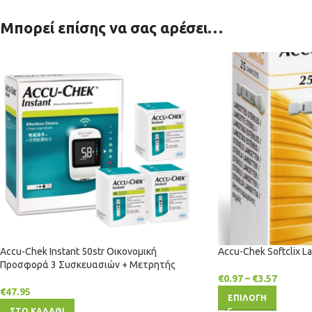
Μπορεί επίσης να σας αρέσει…
Accu-Chek Instant 50str Οικονομική
Accu-Chek Softclix L
Προσφορά 3 Συσκευασιών + Μετρητής
€
0.97
–
€
3.57
€
47.95
ΕΠΙΛΟΓΗ
ΣΤΟ ΚΑΛΑΘΙ