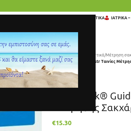
ΓΥΝΑΙΚΑ
ΒΡΕΦΙΚΑ – ΠΑΙΔΙΚΑ
ΔΙΑΓΝΩΣΤΙΚΑ
ΙΑΤΡΙΚΑ 
Αρχική σελίδα
/
Διαγνωστικά
/
Μέτρηση σα
Accu-Chek® Guide 50str Ταινίες Μέτρ
Accu-Chek® Guide
Μέτρησης Σακχά
€
15.30