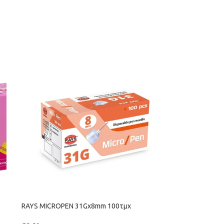
RAYS ΜΙCRΟΡΕΝ 31Gx8mm 100τμχ