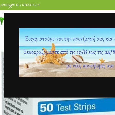
6908249142 / 6947431221
ΥΓΕΙΑ
ΟΜΟΡΦΙΑ
ΑΝΔΡΑΣ
ΠΡΟΣΦΟΡΕΣ