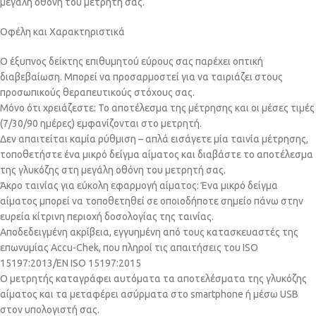
μεγάλη οθόνη του μετρητή σας.
Οφέλη και Χαρακτηριστικά
Ο έξυπνος δείκτης επιθυμητού εύρους σας παρέχει οπτική
διαβεβαίωση. Μπορεί να προσαρμοστεί για να ταιριάζει στους
προσωπικούς θεραπευτικούς στόχους σας.
Μόνο ότι χρειάζεστε: Το αποτέλεσμα της μέτρησης και οι μέσες τιμές
(7/30/90 ημέρες) εμφανίζονται στο μετρητή.
Δεν απαιτείται καμία ρύθμιση – απλά εισάγετε μία ταινία μέτρησης,
τοποθετήστε ένα μικρό δείγμα αίματος και διαβάστε το αποτέλεσμα
της γλυκόζης στη μεγάλη οθόνη του μετρητή σας.
Άκρο ταινίας για εύκολη εφαρμογή αίματος: Ένα μικρό δείγμα
αίματος μπορεί να τοποθετηθεί σε οποιοδήποτε σημείο πάνω στην
ευρεία κίτρινη περιοχή δοσολογίας της ταινίας.
Αποδεδειγμένη ακρίβεια, εγγυημένη από τους κατασκευαστές της
επωνυμίας Accu-Chek, που πληροί τις απαιτήσεις του ISO
15197:2013/EN ISO 15197:2015
Ο μετρητής καταγράφει αυτόματα τα αποτελέσματα της γλυκόζης
αίματος και τα μεταφέρει ασύρματα στο smartphone ή μέσω USB
στον υπολογιστή σας.