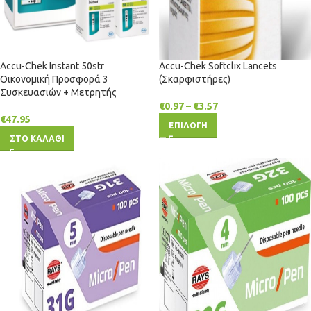
Accu-Chek Instant 50str
Accu-Chek Softclix Lancets
Οικονομική Προσφορά 3
(Σκαρφιστήρες)
Συσκευασιών + Μετρητής
€
0.97
–
€
3.57
€
47.95
ΕΠΙΛΟΓΗ
ΣΤΟ ΚΑΛΑΘΙ