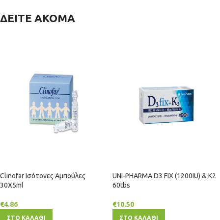
ΔΕΙΤΕ ΑΚΟΜΑ
Clinofar Ισότονες Αμπούλες
UNI-PHARMA D3 FIX (1200IU) & K2
30Χ5ml
60tbs
€
4.86
€
10.50
ΣΤΟ ΚΑΛΑΘΙ
ΣΤΟ ΚΑΛΑΘΙ