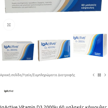
Κάντε κλικ για μεγέθυνση
Αρχική σελίδα
/
Υγεία
/
Συμπληρώματα Διατροφής
IgActive Vitamin D3 2000iu 60 μαλακές κάψουλες